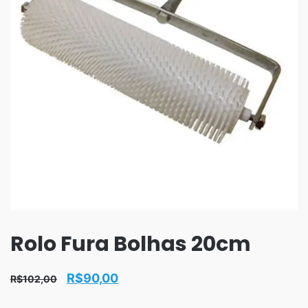
Rolo Fura Bolhas 20cm
O
O
R$
90,00
R$
102,00
preço
preço