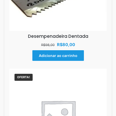
Desempenadeira Dentada
O
O
R$
80,00
R$
98,00
preço
preço
original
atual
Adicionar ao carrinho
era:
é:
R$98,00.
R$80,00.
OFERTA!