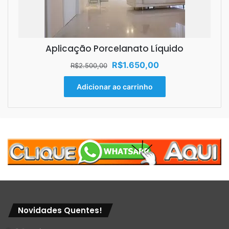
Aplicação Porcelanato Líquido
O
O
R$
1.650,00
R$
2.500,00
preço
preço
original
atual
Adicionar ao carrinho
era:
é:
R$2.500,00.
R$1.650,00.
Novidades Quentes!