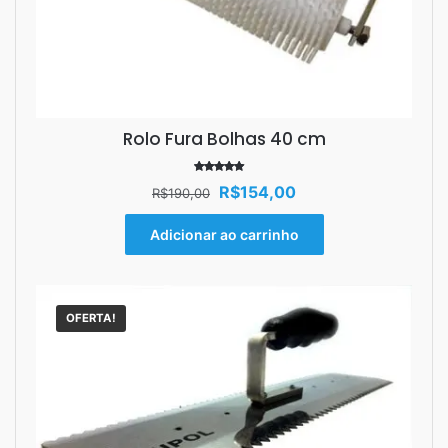
Rolo Fura Bolhas 40 cm
Avaliação
O
O
R$
154,00
R$
190,00
5.00
de 5
preço
preço
original
atual
Adicionar ao carrinho
era:
é:
R$190,00.
R$154,00.
OFERTA!