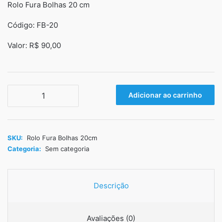
Rolo Fura Bolhas 20 cm
original
atual
era:
é:
Código: FB-20
R$102,00.
R$90,00.
Valor: R$ 90,00
Rolo
Adicionar ao carrinho
Fura
Bolhas
20cm
quantidade
SKU:
Rolo Fura Bolhas 20cm
Categoria:
Sem categoria
Descrição
Avaliações (0)