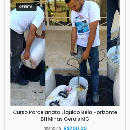
OFERTA!
Curso Porcelanato Líquido Belo Horizonte
BH Minas Gerais MG
O
O
R$
700,00
R$
800,00