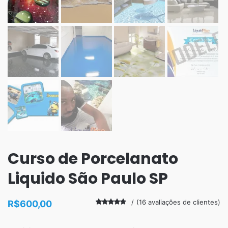
Curso de Porcelanato
Liquido São Paulo SP
(
16
avaliações de clientes)
R$
600,00
Avaliado
16
como
4.38
de