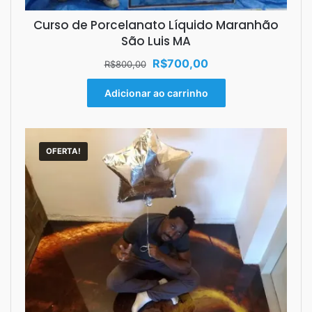
Curso de Porcelanato Líquido Maranhão
São Luis MA
O
O
R$
700,00
R$
800,00
preço
preço
original
atual
Adicionar ao carrinho
era:
é:
R$800,00.
R$700,00.
OFERTA!