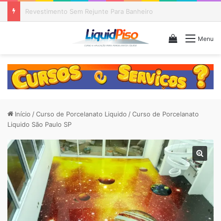
Piso Epóxi em Banheiro Anália Franco SP
Veja seu c
Menu
Início
/
Curso de Porcelanato Liquido
/
Curso de Porcelanato
Liquido São Paulo SP