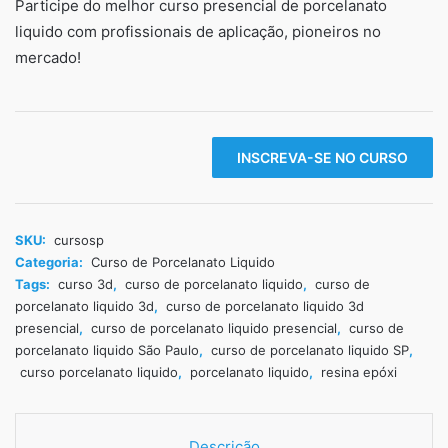
Participe do melhor curso presencial de porcelanato
5, com
baseado
liquido com profissionais de aplicação, pioneiros no
em
avaliaçõe
mercado!
s de
clientes
INSCREVA-SE NO CURSO
SKU:
cursosp
Categoria:
Curso de Porcelanato Liquido
Tags:
curso 3d
,
curso de porcelanato liquido
,
curso de
porcelanato liquido 3d
,
curso de porcelanato liquido 3d
presencial
,
curso de porcelanato liquido presencial
,
curso de
porcelanato liquido São Paulo
,
curso de porcelanato liquido SP
,
curso porcelanato liquido
,
porcelanato liquido
,
resina epóxi
Descrição