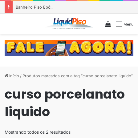
Banheiro Piso Epóxi Cinza
Veja seu c
Menu
Início
/
Produtos marcados com a tag “curso porcelanato liquido”
curso porcelanato
liquido
Classificado
Mostrando todos os 2 resultados