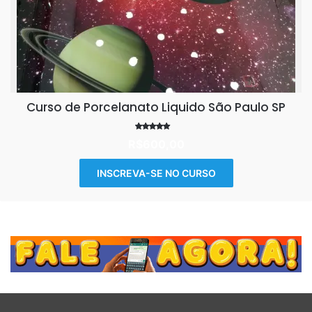
Curso de Porcelanato Liquido São Paulo SP
Avaliação
R$
600,00
4.38
de 5
INSCREVA-SE NO CURSO