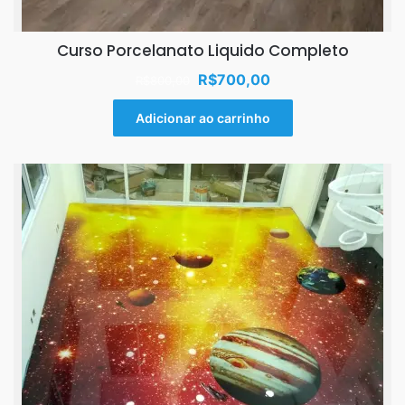
Curso Porcelanato Liquido Completo
O
O
R$
700,00
R$
800,00
preço
preço
original
atual
Adicionar ao carrinho
era:
é:
R$800,00.
R$700,00.