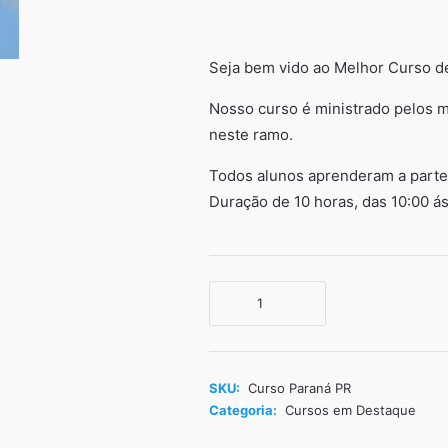
Seja bem vido ao Melhor Curso de
Nosso curso é ministrado pelos m
neste ramo.
Todos alunos aprenderam a parte p
Duração de 10 horas, das 10:00 ás
Curso
de
Porcelanato
Líquido
Paraná
SKU:
Curso Paraná PR
PR
Categoria:
Cursos em Destaque
quantidade