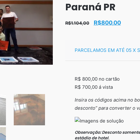
Paraná PR
O
O
R$
800,00
R$
1.104,00
preço
preço
original
atual
PARCELAMOS EM ATÉ 05 X 
era:
é:
R$1.104,00.
R$800,
R$ 800,00 no cartão
R$ 700,00 á vista
Insira os códigos acima no b
desconto” para converter o v
Observação: Desconto somente 
estádia de hotel
.