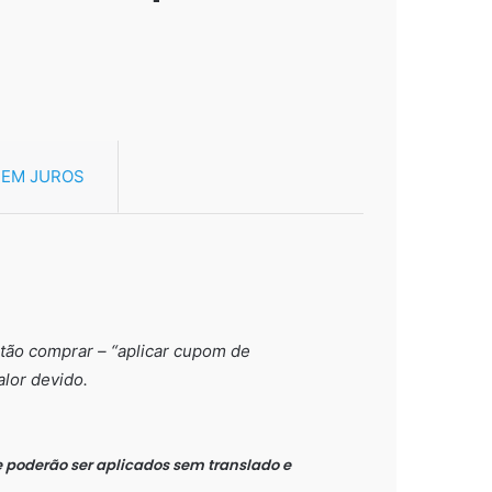
SEM JUROS
00.
otão comprar – “aplicar cupom de
alor devido.
poderão ser aplicados sem translado e