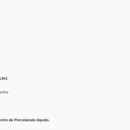
ção):
penho
nho de Porcelanato líquido.