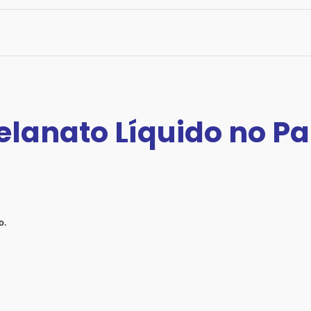
elanato Líquido no P
o.