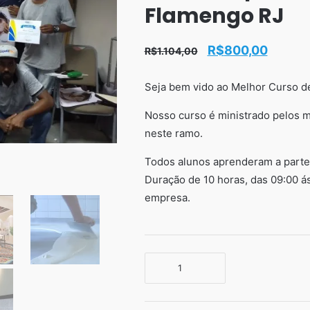
Flamengo RJ
O
O
R$
800,00
R$
1.104,00
preço
preço
Seja bem vido ao Melhor Curso d
original
atual
era:
é:
Nosso curso é ministrado pelos m
R$1.104,00.
R$800,
neste ramo.
Todos alunos aprenderam a parte p
Duração de 10 horas, das 09:00 á
empresa.
Curso
de
porcelanato
líquido