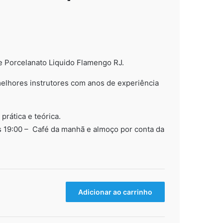
e Porcelanato Liquido Flamengo RJ.
elhores instrutores com anos de experiência
00.
rática e teórica.
s 19:00 – Café da manhã e almoço por conta da
Adicionar ao carrinho