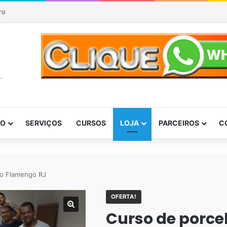
ro
DO
SERVIÇOS
CURSOS
LOJA
PARCEIROS
C
do Flamengo RJ
OFERTA!
Curso de porce