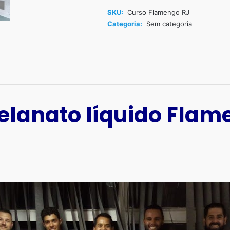
Flamengo
SKU:
Curso Flamengo RJ
RJ
Categoria:
Sem categoria
quantidade
elanato líquido Flam